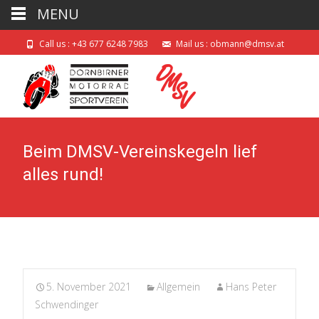
MENU
Call us : +43 677 6248 7983
Mail us : obmann@dmsv.at
Beim DMSV-Vereinskegeln lief
alles rund!
5. November 2021
Allgemein
Hans Peter
Schwendinger