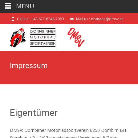
MENU
Call us : +43 677 6248 7983
Mail us : obmann@dmsv.at
Impressum
Eigentümer
DMSV: Dornbirner Motorradsportverein 6850 Dornbirn BH-
Dornbirn, VR-12/87 eingetragener Verein gem. § 7 des