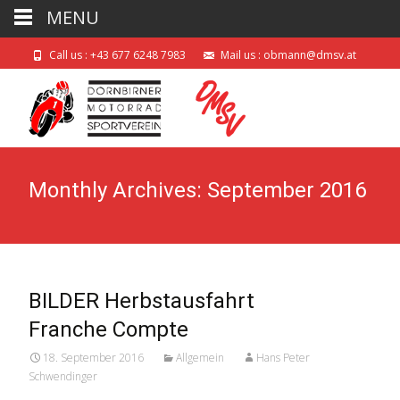
MENU
Call us : +43 677 6248 7983
Mail us : obmann@dmsv.at
Monthly Archives: September 2016
BILDER Herbstausfahrt
Franche Compte
18. September 2016
Allgemein
Hans Peter
Schwendinger