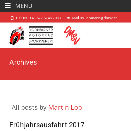
MENU
Call us : +43 677 6248 7983
Mail us : obmann@dmsv.at
Archives
All posts by
Martin Lob
Frühjahrsausfahrt 2017