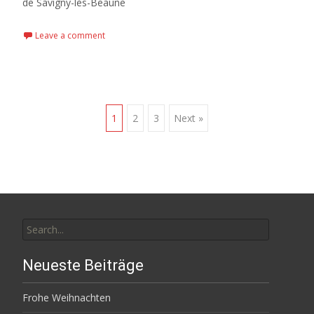
de Savigny-lès-Beaune
Leave a comment
Posts
1
2
3
Next »
navigation
Search
for:
Neueste Beiträge
Frohe Weihnachten