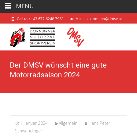
MENU
Call us : +43 677 6248 7983
Mail us : obmann@dmsv.at
Der DMSV wünscht eine gute
Motorradsaison 2024
1. Januar 2024
Allgemein
Hans Peter
Schwendinger