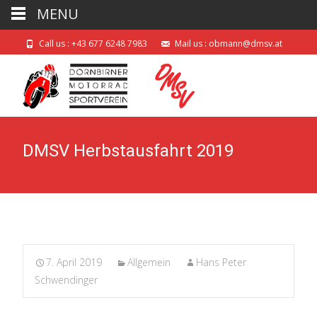
MENU
Call us : +43 677 6248 7983
Mail us : obmann@dmsv.at
DMSV Herbstausfahrt 2019
7. April 2019
Allgemein
Hans Peter
Schwendinger