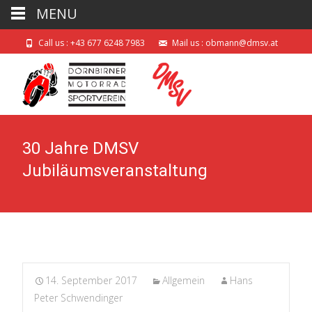
MENU
Call us : +43 677 6248 7983
Mail us : obmann@dmsv.at
30 Jahre DMSV
Jubiläumsveranstaltung
14. September 2017
Allgemein
Hans
Peter Schwendinger